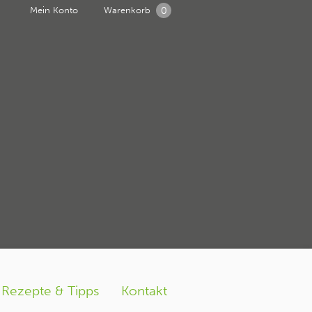
0
Mein Konto
Warenkorb
n weiteres
hof
er
Rezepte & Tipps
Kontakt
hof Geflügel und Bio Freilandeier