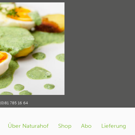
rühlingssauce – ei
ezept vom Natura
und Bio Freilandei
(0)81 785 16 64
Über Naturahof
Shop
Abo
Lieferung
hlingssauce
Eier an Frühlingssauce – ein weiteres Geflügelrezept vom Natura
›