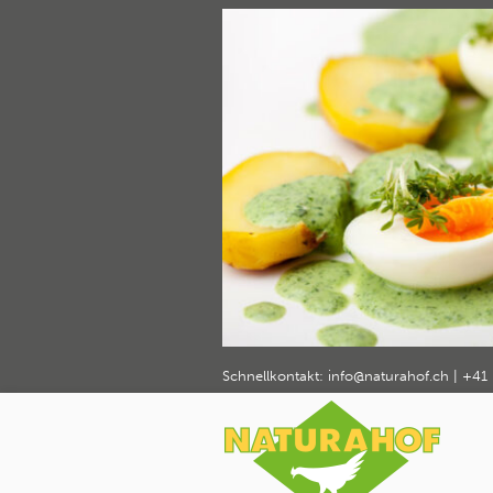
Eier an F
Geflügelr
Geflügel 
Schnellkontakt:
info@naturahof.ch
|
+41 
Home
Rezepte und Tipps
Eier an Frü
›
›