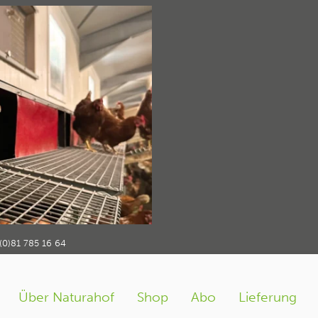
_gefluegelhaltun
ng
naturahof_gefluegelhaltung5
›
(0)81 785 16 64
Über Naturahof
Shop
Abo
Lieferung