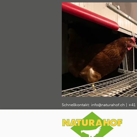
naturahof
Home
Über Naturahof
Geflügelhaltu
›
›
Schnellkontakt:
info@naturahof.ch
|
+41 