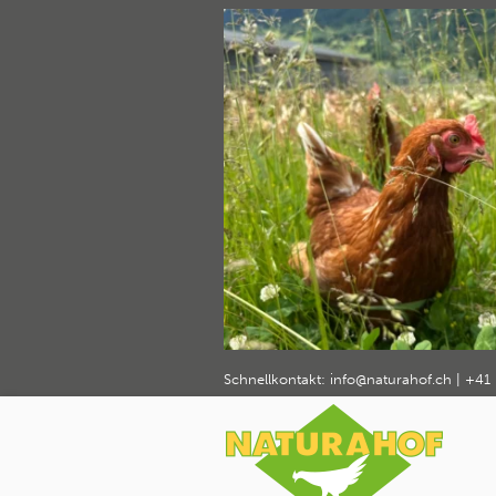
naturahof
Home
Über Naturahof
Geflügelhaltu
›
›
Schnellkontakt:
info@naturahof.ch
|
+41 