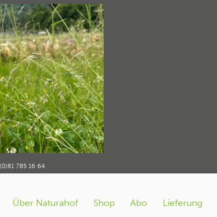
_gefluegelhaltun
ng
naturahof_gefluegelhaltung1
›
(0)81 785 16 64
Über Naturahof
Shop
Abo
Lieferung