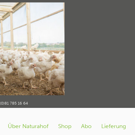
-philosophie_frif
ng
naturahof-philosophie_frifag
›
(0)81 785 16 64
Über Naturahof
Shop
Abo
Lieferung