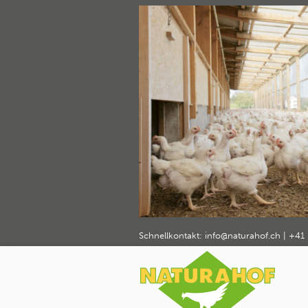
naturahof
Home
Über Naturahof
Geflügelhaltu
›
›
Schnellkontakt:
info@naturahof.ch
|
+41 