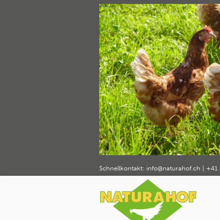
naturaho
Home
Über Naturahof
Betrieb
natu
›
›
›
Schnellkontakt:
info@naturahof.ch
|
+41 