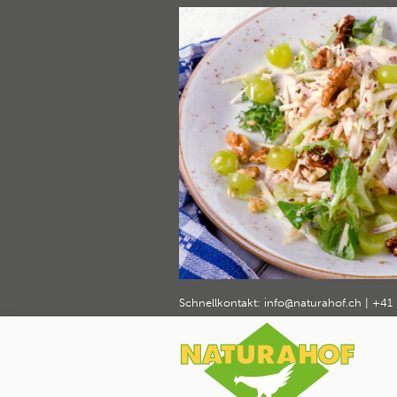
gefluegel
Home
Rezepte und Tipps
Geflügelsala
›
›
Schnellkontakt:
info@naturahof.ch
|
+41 