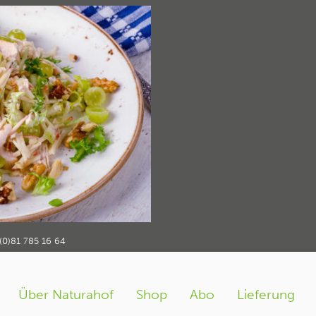
salat_waldorf-
t Waldorf
gefluegelsalat_waldorf-
›
(0)81 785 16 64
Über Naturahof
Shop
Abo
Lieferung