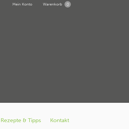
0
Mein Konto
Warenkorb
 ein
m
eier
Rezepte & Tipps
Kontakt
turahof Geflügel und Bioeier