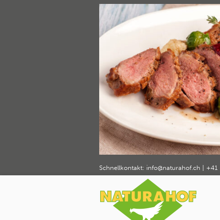
Entenbrus
weiteres 
Naturahof
Schnellkontakt:
info@naturahof.ch
|
+41 
Home
Rezepte und Tipps
Entenbrust 
›
›