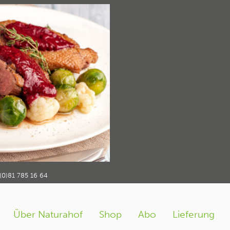
t mit Rosenkohl –
Geflügelrezept vo
 Geflügel und Bio
(0)81 785 16 64
Über Naturahof
Shop
Abo
Lieferung
mit Rosenkohl
Entenbrust mit Rosenkohl – ein weiteres Geflügelrezept vom Na
›