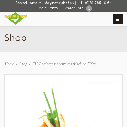
Schnellkontakt:
info@naturahof.ch
|
+41 (0)81 785 16 64
Mein Konto
Warenkorb
0
Shop
Home
Shop
CH-Pouletgeschnetzeltes frisch ca.500g
›
›