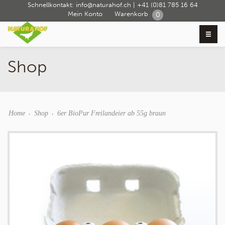
Schnellkontakt:
info@naturahof.ch
|
+41 (0)81 785 16 64
Mein Konto
Warenkorb
0
Shop
Home
Shop
6er BioPur Freilandeier ab 55g braun
›
›