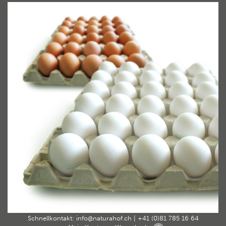
Home
30er BioPur Freilandeier ab 55g braun
›
›
30_eier_30erweissbraun
30_eier_30erweissbraun
By Carsten Heyler ArtandFriends 28. August 2018
Schnellkontakt:
info@naturahof.ch
|
+41 (0)81 785 16 64