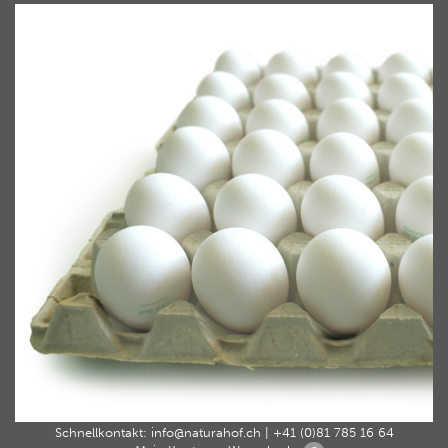
Home
33_eier_30erweiss
›
33_eier_30erweiss
By Carsten Heyler ArtandFriends 28. August 2018
Schnellkontakt:
info@naturahof.ch
|
+41 (0)81 785 16 64