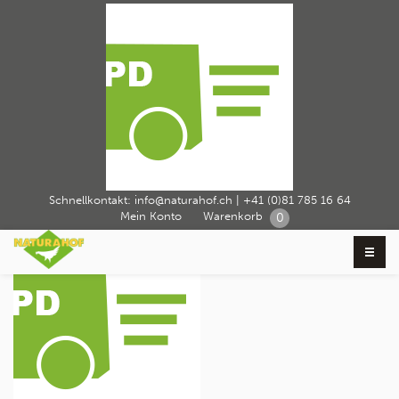
Icon_DPD
Schnellkontakt:
info@naturahof.ch
|
+41 (0)81 785 16 64
Home
Über Naturahof
Icon_DPD
›
›
Mein Konto
Warenkorb
0