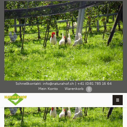
naturahof_impressionen19
Home
Über Naturahof
Betrieb
naturahof_impressionen19
›
›
›
Schnellkontakt:
info@naturahof.ch
|
+41 (0)81 785 16 64
Mein Konto
Warenkorb
0