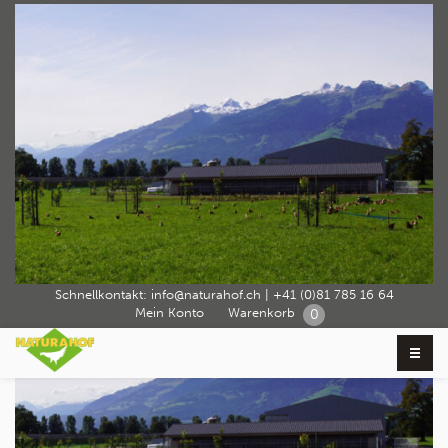
naturahof_impressionen16
Home
Über Naturahof
Betrieb
naturahof_impressionen16
›
›
›
Schnellkontakt:
info@naturahof.ch
|
+41 (0)81 785 16 64
Mein Konto
Warenkorb
0