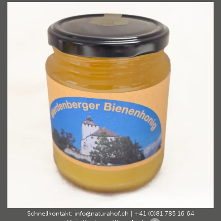
Home
Werdenberger Bienenhonig 500g – Frühlingshonig cremig
›
›
H300-Sommerhonig cremig-500g
H300-Sommerhonig cremig-
500g
By Carsten Heyler ArtandFriends 20. Januar 2026
Schnellkontakt:
info@naturahof.ch
|
+41 (0)81 785 16 64